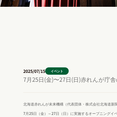
2025/07/15
イベント
7⽉25⽇(⾦)〜27⽇(⽇)赤れん
北海道赤れんが未来機構（代表団体・株式会社北海道新聞社
7月25日（金）～27日（日）に実施するオープニング